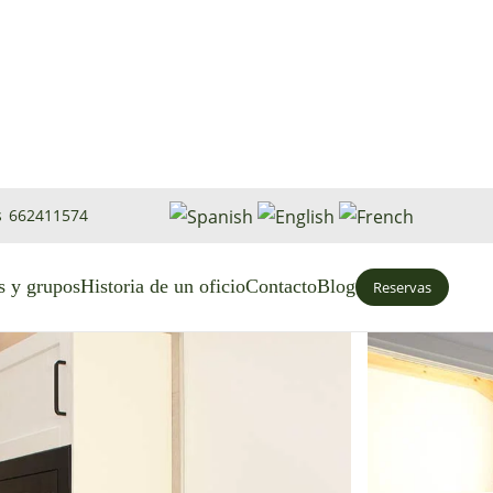
s
662411574
 y grupos
Historia de un oficio
Contacto
Blog
Reservas